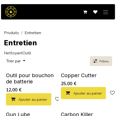
Se rendre au contenu
Produits
Entretien
Entretien
Nettoyant
Outil
Trier par
Filtres
FIN DE SERIE
Outil pour bouchon
Copper Cutter
de batterie
25,00
€
12,00
€
Ajouter au panier
Ajouter au panier
Ajouter à la liste de souhaits
Gun Lube
Carbon Killer