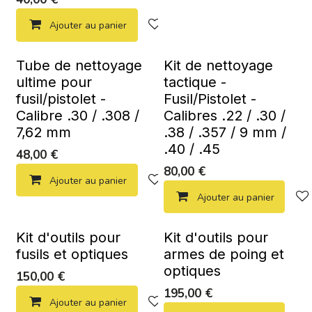
Ajouter au panier
Ajouter à la liste de souhaits
Tube de nettoyage
Kit de nettoyage
ultime pour
tactique -
fusil/pistolet -
Fusil/Pistolet -
Calibre .30 / .308 /
Calibres .22 / .30 /
7,62 mm
.38 / .357 / 9 mm /
.40 / .45
48,00
€
80,00
€
Ajouter au panier
Ajouter à la liste de souhaits
Ajouter au panier
Kit d'outils pour
Kit d'outils pour
fusils et optiques
armes de poing et
optiques
150,00
€
195,00
€
Ajouter au panier
Ajouter à la liste de souhaits