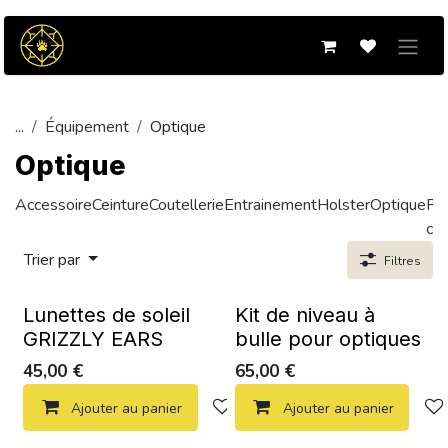
Se rendre au contenu
...
Équipement
Optique
Optique
Accessoire
Ceinture
Coutellerie
Entrainement
Holster
Optique
Po
ch
Trier par
Filtres
Lunettes de soleil
Kit de niveau à
GRIZZLY EARS
bulle pour optiques
45,00
€
65,00
€
Ajouter au panier
Ajouter à la liste de souhaits
Ajouter au panier