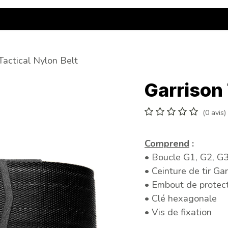
utique
Partenaires
Safe Tir
Contact
Tactical Nylon Belt
Garrison 
(0 avis)
Comprend
:
• Boucle G1, G2, G3
• Ceinture de tir Ga
• Embout de protec
• Clé hexagonale
• Vis de fixation