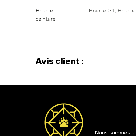
Boucle
Boucle G1
,
Boucle
ceinture
Avis client :
SAFE TIR
Nous sommes une