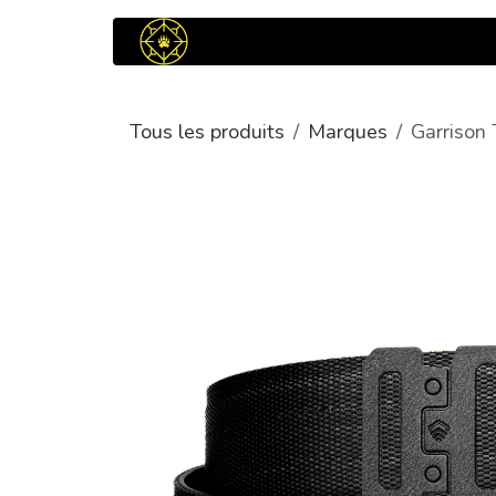
Se rendre au contenu
Accueil
Bo
Tous les produits
Marques
Garrison 